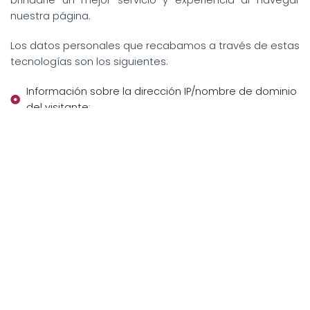
brindarle un mejor servicio y experiencia al navegar
nuestra página.
Los datos personales que recabamos a través de estas
tecnologías son los siguientes:
Información sobre la dirección IP/nombre de dominio
del visitante;
Sitios web que hagan referencia a su sitio;
Comportamiento y tiempo de estadía en el sitio
web;
Páginas navegadas;
Herramientas utilizadas;
Código postal;
Tipo de navegador; y,
Sistema operativo.
Estas tecnologías se pueden deshabilitar en las
opciones de configuración del navegador que se use,
normalmente en el botón de ayuda que se encuentra