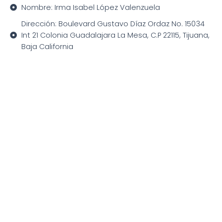
Nombre: Irma Isabel López Valenzuela
Dirección: Boulevard Gustavo Díaz Ordaz No. 15034
Int 21 Colonia Guadalajara La Mesa, C.P 22115, Tijuana,
Baja California
Teléfono:
Correo electrónico:
Nombre: Marcela González Rodríguez
Dirección: Calle Eucario León López No. 49, Colonia
Lomas del Paraíso 1ra Sección, C.P. 44250,
Guadalajara, Jalisco
Teléfono:
Correo electrónico: