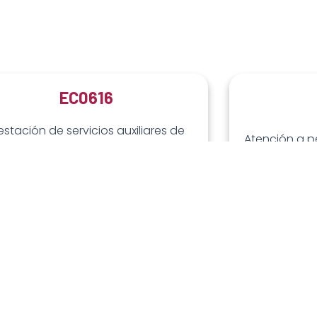
EC0616
estación de servicios auxiliares de
Atención a 
nfermería en cuidados básicos y
en estable
ientación a personas en unidades
social 
de atención médica
MÁS INFORMACIÓN
MÁ
EC0977