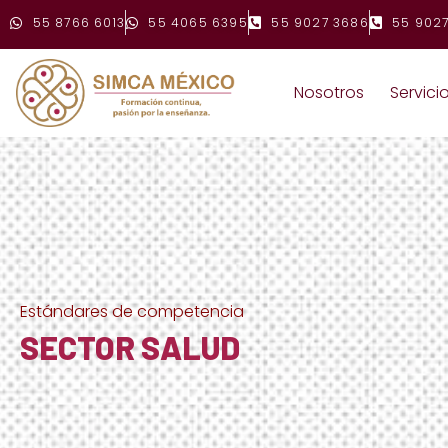
55 8766 6013
55 4065 6395
55 9027 3686
55 9027
Nosotros
Servici
Estándares de competencia
SECTOR SALUD