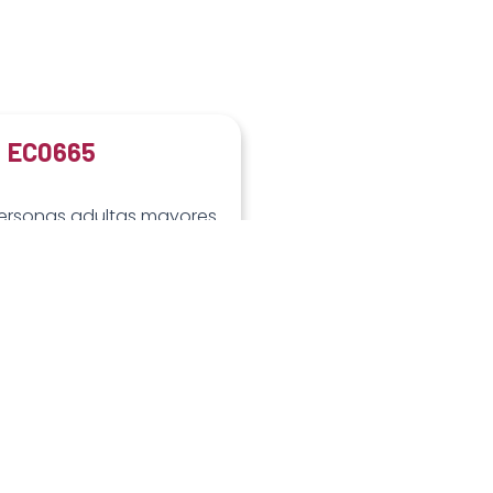
EC0665
personas adultas mayores
cimientos de asistencia
permanente/temporal
S INFORMACIÓN