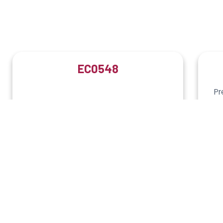
EC0548
Pr
e
Consejería en Adicciones
or
MÁS INFORMACIÓN