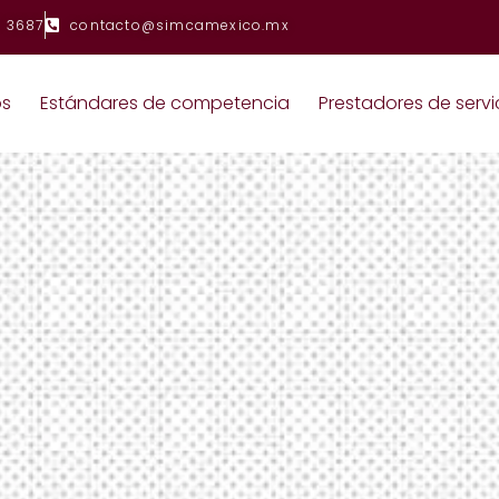
 3687
contacto@simcamexico.mx
os
Estándares de competencia
Prestadores de servi